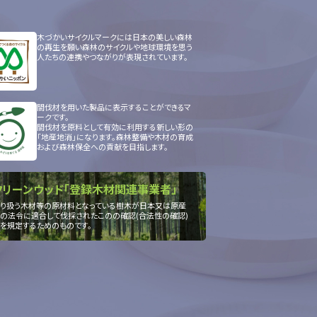
木づかいサイクルマークには日本の美しい森林
の再生を願い森林のサイクルや地球環境を思う
人たちの連携やつながりが表現されています。
間伐材を用いた製品に表示することができるマ
ークです。
間伐材を原料として有効に利用する新しい形の
「地産地消」になります。森林整備や木材の育成
および森林保全への貢献を目指します。
クリーンウッド「登録木材関連事業者」
り扱う木材等の原材料となっている樹木が日本又は原産
の法令に適合して伐採されたこのの確認(合法性の確認)
を規定するためのものです。