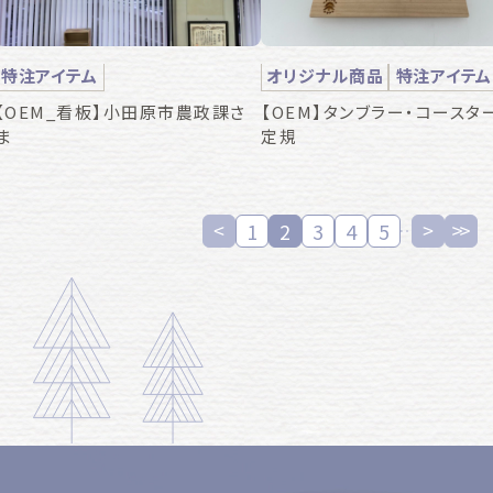
特注アイテム
オリジナル商品
特注アイテム
【OEM_看板】小田原市農政課さ
【OEM】タンブラー・コースタ
ま
定規
1
2
3
4
5