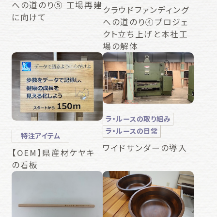
への道のり⑤ 工場再建
クラウドファンディング
に向けて
への道のり④プロジェ
クト立ち上げと本社工
場の解体
ラ・ルースの取り組み
ラ・ルースの日常
特注アイテム
ワイドサンダーの導入
【OEM】県産材ケヤキ
の看板