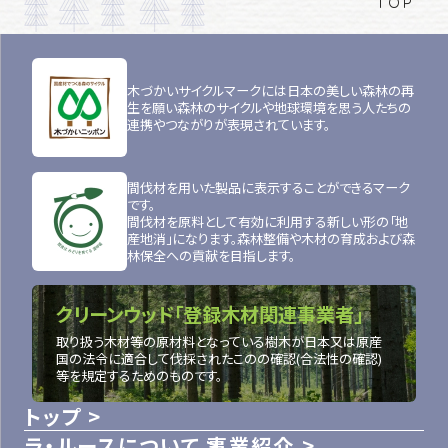
TOP
木づかいサイクルマークには日本の美しい森林の再
生を願い森林のサイクルや地球環境を思う人たちの
連携やつながりが表現されています。
間伐材を用いた製品に表示することができるマーク
です。
間伐材を原料として有効に利用する新しい形の「地
産地消」になります。森林整備や木材の育成および森
林保全への貢献を目指します。
クリーンウッド「登録木材関連事業者」
取り扱う木材等の原材料となっている樹木が日本又は原産
国の法令に適合して伐採されたこのの確認(合法性の確認)
等を規定するためのものです。
トップ
ラ・ルースについて
事業紹介