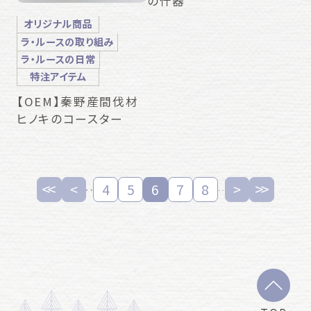
の什器
オリジナル商品
ラ・ルースの取り組み
ラ・ルースの日常
特注アイテム
【OEM】秦野産間伐材
ヒノキのコースター
4
5
6
7
8