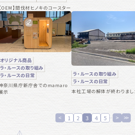
【OEM】間伐材ヒノキのコースター
オリジナル商品
ラ・ルースの取り組み
ラ・ルースの取り組み
ラ・ルースの日常
ラ・ルースの日常
神奈川県庁新庁舎でのmamaro
本社工場の解体が終わりまし
展示
1
2
3
4
5