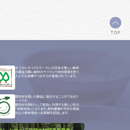
TOP
木づかいサイクルマークには日本の美しい森林
の再生を願い森林のサイクルや地球環境を思う
人たちの連携やつながりが表現されています。
間伐材を用いた製品に表示することができるマ
ークです。
間伐材を原料として有効に利用する新しい形の
「地産地消」になります。森林整備や木材の育成
および森林保全への貢献を目指します。